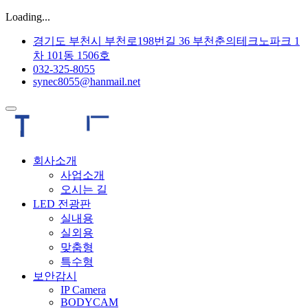
Loading...
경기도 부천시 부천로198번길 36 부천춘의테크노파크 1
차 101동 1506호
032-325-8055
synec8055@hanmail.net
회사소개
사업소개
오시는 길
LED 전광판
실내용
실외용
맞춤형
특수형
보안감시
IP Camera
BODYCAM